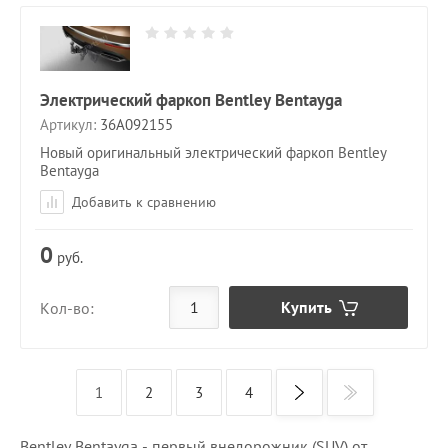
Электрический фаркоп Bentley Bentayga
Артикул:
36A092155
Новый оригинальный электрический фаркоп Bentley
Bentayga
Добавить к сравнению
0
руб.
Купить
Кол-во:
1
2
3
4
Bentley Bentayga - первый внедорожник (SUV) от